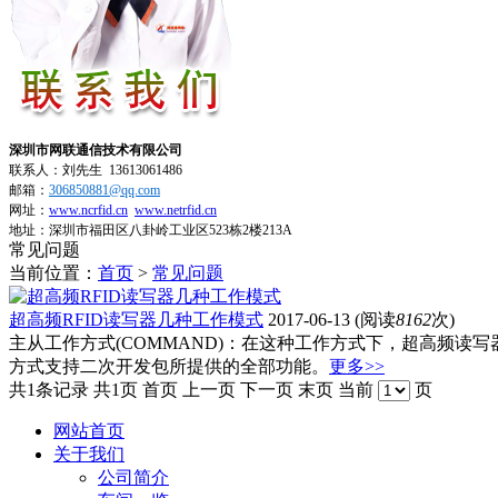
深圳市网联通信技术有限公司
联系人：刘先生
13613061486
邮箱：
306850881​@qq.com
网址：
www.ncrfid.cn
www.netrfid.cn
地址：深圳市福田区八卦岭工业区523栋2楼213A
常见问题
当前位置：
首页
>
常见问题
超高频RFID读写器几种工作模式
2017-06-13
(阅读
8162
次)
主从工作方式(COMMAND)：在这种工作方式下，超高频读写
方式支持二次开发包所提供的全部功能。
更多>>
共1条记录
共1页
首页
上一页
下一页
末页
当前
页
网站首页
关于我们
公司简介