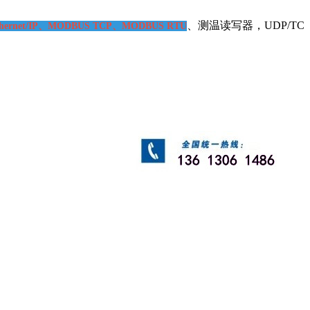
、测温读写器，UDP/TCP客户
net/IP、MODBUS TCP、MODBUS RTU