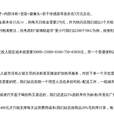
内部冷柜+货架+摄像头+若干传感器等造价在5万元左右。
5元/㎡，则每天日租金需要270元，作为快闪店我们就以1个月租金为例：
饱满整洁，但考虑到“玻璃框超市”更小巧我们以500个SKU为例，按便利
本就需要50000+25000+8100+750=83850元，而一个普
无人超市没有占据主导的冰柜甚至微波炉加热等服务，对折下来一个月也需要9
要的吧，我们姑且前期一个理货人员也承担司机+配送工作，一线城市工资
者拧开盖子喝饮料又退还的，我们还是以5%损耗率作为标准(毕竟在广
元才只能支撑每天运营费用成本(我们姑且按商品20%毛利率计算，每天租