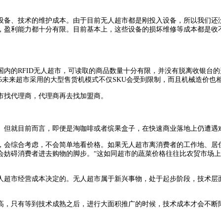
备、技术的维护成本。由于目前无人超市都是刚投入设备，所以我们还没
，盈利能力都十分有限。目前基本上，这些设备的损坏维修等成本都是收
RFID无人超市，可读取的商品数量十分有限，并没有脱离收银台的形式
F5未来超市采用的大型售货机模式不仅SKU会受到限制，而且机械造价
市找代理商，代理商再去找加盟商。
但就目前而言，即便是淘咖啡或者缤果盒子，在快速商业落地上仍遭遇
会综合考虑，不会简单地看价格。如果无人超市离消费者的工作地、居住
会妨碍消费者进去购物的脚步。“这如同超市的蔬菜价格往往比农贸市场
超市经营成本决定的。无人超市属于新兴事物，处于起步阶段，技术层面
只有等到技术成熟之后，进行大面积推广的时候，技术成本才会不断降