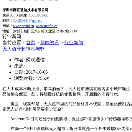
深圳市网联通信技术有限公司
联系人：刘先生
13613061486
邮箱：
306850881​@qq.com
网址：
www.ncrfid.cn
www.netrfid.cn
地址：深圳市福田区八卦岭工业区523栋2楼213A
行业新闻
当前位置：
首页
>
新闻资讯
>
行业新闻
无人值守超市利与弊
作者: 网联通信
来源:
日期: 2017-10-06
浏览次数:
4756
次
在人工成本不断上涨、攀高的当下，无人超市陆续在国内多个城市诞生
品价格会便宜一些，将颠覆传统的销售格局，开启新的消费时代。
但是，现实却是，无人超市里的商品价格并不便宜，甚至比便利店里
家无人超市/便利店需要多少资金?
Amazon Go目前还处于内测阶段，况且那种靠摄像头和传感器堆积
布局一个RFID玻璃框无人超市，拆开看就是一个外围玻璃框+内部