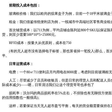
前期投入成本包括：
玻璃框价格：我们以欧尚的缤果盒子为例，目前一个18平米玻璃盒子+
租金：我们借鉴传统便利店为例，一线城市中高端社区零售商业租金基本在1
首次铺货成本：以711为例，平均店铺会陈列近800个SKU以保证陈列
货，则至少需要500*10*5=25000元。
RFID成本：按量大从优原则，成本在750
(有的无人超市没有选择电子标签，那也算省掉一笔投入)那么，首次投入固定成
半。
日常运营成本：
电费：一个80㎡711便利店月均用电在8000度，考虑到目前玻璃框
人工：尽管减少了店员和收银员，但是日常的理货人员和配送人员也需
际成本减少)——嗯，日常清洁我们让这个理货哥哥也承包了
损耗率：沃尔玛的商品损耗率在5%左右，不排除也有无聊捏方便面或
的信用指数也一般很高);
这样，若要保证当天无人超市盈亏平衡，每天的营业额需要保持在2400