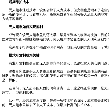
后期维护成本：
无人超市通过技术、设备省掉了人力成本，但变相也是增加了这些设
缩小版的便利店，设置在机场、高铁站或者学生宿舍等人流量大的地方
方式不容乐观。
无人超市如何实现盈利
或许现在谈无人超市盈利还太早，毕竟有资本的吹捧与扶持。目前国内的
面对盈亏平衡问题赚着钢镚的钱，何况用户体验更差的无人便利店);而
缤果盒子打算在今年铺设5000个网点，他们采取的方案是在一个城
模式可复制成为关键
商业可复制性是目前无人超市竞争的焦点，也是投资人关心的问题。
消费者究竟是买无人超市里贵的东西，还是买便利店里便宜的商品，
排队，购物舒适度较高，那么即便无人超市里的商品价格贵一点，也不
是一样的。
在目前，无人超市的东西比便利店贵一些，这是很正常现象，是无人
超市、小型便利店低。
从生产、经营成本角度说，任何一项技术初始阶段，成本都会比较高，
前，无人超市虽然省下来人工成本，但增加较高的技术成本。